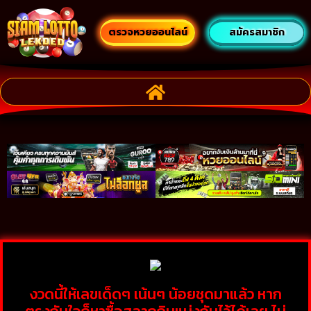
ตรวจหวยออนไลน์
สมัครสมาชิก
งวดนี้ให้เลขเด็ดๆ เน้นๆ น้อยชุดมาแล้ว หาก