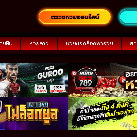
ตรวจหวยออนไลน์
ายฝัน
หวยลาว
หวยซองล็อคพารวย
สถ