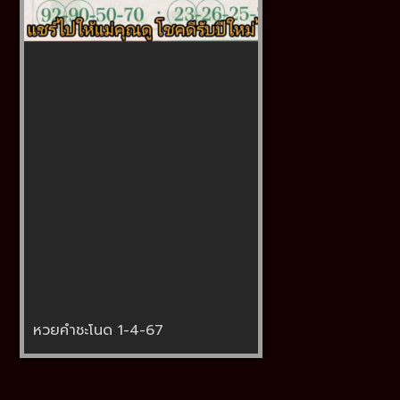
หวยคำชะโนด 1-4-67