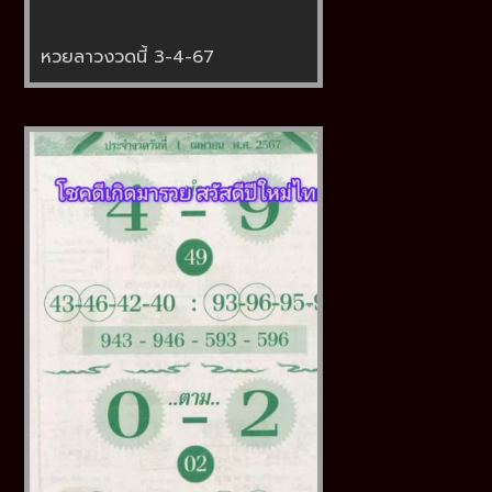
หวยลาวงวดนี้ 3-4-67