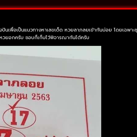
่งปันเพื่อเป็นแนวทางหาเลขเด็ด หวยลาภลยเข้ากันบ่อย โดยเฉพาะช
นวันหวยอกครับ ชอบก็เก็บไว้พิจารณากันได้ครับ