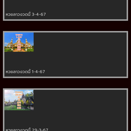
หวยลาวงวดนี้ 3-4-67
หวยลาวงวดนี้ 1-4-67
หวยลาวงวดนี้ 29-3-67