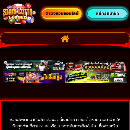
ตรวจหวยออนไลน์
สมัครสมาชิก
หวยอัพเดทมากันอีกแล้วงวดนี้เรานำเอา เลขเด็ดหวยเด่นมาฝากให้
กับทุกท่านที่ตามหาเลขหรือแนวทางในการติดสินใจ ซื้อหวยหรือ