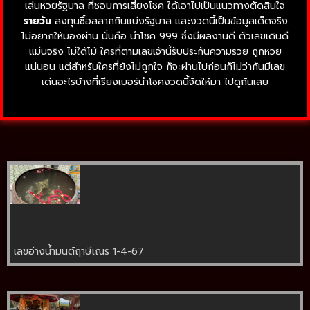
เล่นหวยรัฐบาล ที่ชอบการเสี่ยงโชค ใด้เอาไปเป็นแนวทางตัดสินใจ
รายวัน
ลงทุนซื้อสลากกินแบ่งรัฐบาล และงวดนี้เป็นข้อมูลเด็ดจริง
ไม่อยากให้มองผ่าน นั่นคือ นำโชค 999 ซึ่งมีผลงานดี ตัวเลขเดินดี
แม่นจริง ไม่ใด้โม้ ใครที่ตามเลขเจ้านี้รับประกันความรวย ถูกหวย
แน่นอน แต่สำหรับใครที่ยังไม่ถูกใจ ก็จะผ่านไปก่อนก็ไม่ว่ากันมีเลข
เด่นอะไรบ้างที่เรียงเบอร์นำโชคงวดนี้จัดให้มา ไปดูกันเลย
เลขอ่างน้ำมนต์ฤาษีเณร 1-4-67