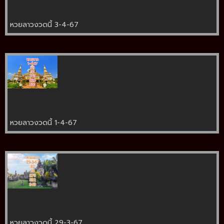
หวยลาวงวดนี้ 3-4-67
หวยลาวงวดนี้ 1-4-67
หวยลาวงวดนี้ 29-3-67