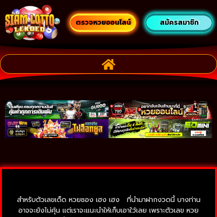
ตรวจหวยออนไลน์
สมัครสมาชิก
สำหรับตัวเลขเด็ด หวยซอง เฮง เฮง ที่นำมาฝากงวดนี้ บางท่าน
อาจจะยังไม่คุ้น แต่เราจะแนะนำให้เก็บเอาใว้เลย เพราะตัวเลข หวย