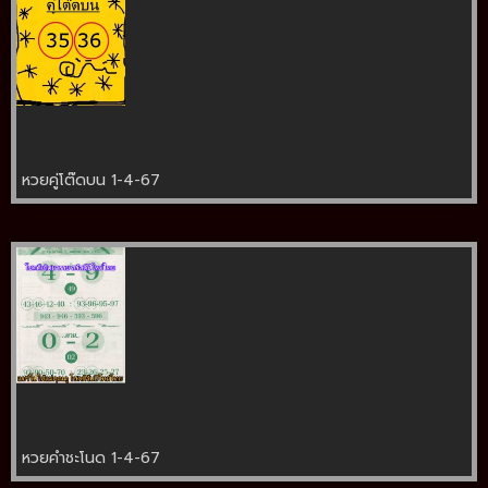
หวยคู่โต๊ดบน 1-4-67
หวยคำชะโนด 1-4-67