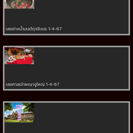
เลขอ่างน้ำมนต์ฤาษีเณร 1-4-67
เลขศาลเจ้าพญางูใหญ่ 1-4-67