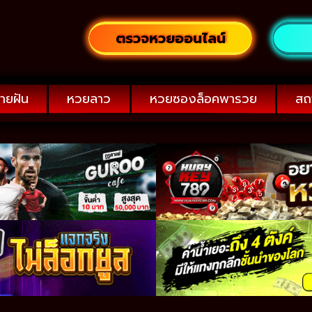
ตรวจหวยออนไลน์
ายฝัน
หวยลาว
หวยซองล็อคพารวย
สถ