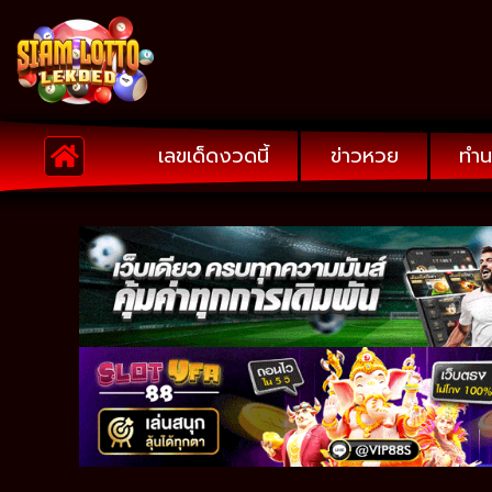
เลขเด็ดงวดนี้
ข่าวหวย
ทำน