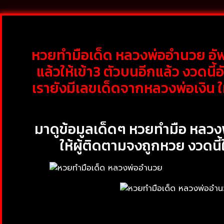
หวยทำมือเด็ด หลวงพ่ออำนวย อัพเ
แล้วให้เข้า3 ตัวบนอีกแล้ว งวดน
เรายังมีเลขเด็ดจากหลวงพ่อเงิน 
มาดูข้อมูลเด็ดๆ หวยทำมือ หลวง
ให้ผู้ติดตามจงถูกหวย งวดนี้ใ