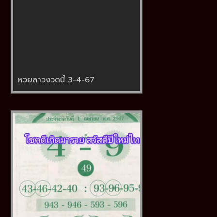
หวยลาวงวดนี้ 3-4-67