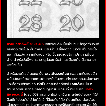
หวยนกตาทิพย์ 16-3-66
เลขดีเลขดัง เป็นจำนวนหรือชุดจำนวนที่
คอลอตเตอรี่และก็นักพนัน นิยมนำไปเสี่ยงดวง ไม่ว่าจะเป็นการซื้อ
สลากกินแบ่ง สลากกินแบ่ง หรือ ซื้อลอตเตอรี่จากประเทศเพื่อน
บ้าน สำหรับวันนี้พวกเรามาดูกันนะครับว่า เลขดีเลขดัง นี้เขาเอามา
จากไหนกัน
สำหรับเลขดีเลขโดยเหตุนั้น
เลขเด็ดออนไลน์
คอสลากกินแบ่งนัก
พนันมักจากได้มาจากการเดินทางไปในสถานที่ขอสลากกินแบ่งต่างๆ
และก็สถานที่ที่เช้าใจกันว่าเป็นสถานที่ศักดิ์สิทธิ์
เลขเด็ดแม่น ๆ
สามารถดลบรรดาลโชคลาภบุญบารมี แก่คนที่มาเยี่ยมได้
นกตา
ทิพย์งวดนี้
โดยจะมีวิธีการต่างๆไม่ว่าจะเป็น การใช้แป้งโรยและก็ใช้
มือเช็ดไปบนต้นไม้ศักดิ์สิทธิ์ ที่นิยมกันก็คือ ต้นตะเคียน ต้นกล้วย
เมื่อปรากฏเป็นรูปร่างๆต่างๆคอลอตเตอรี่ก็จะตีเป็นตัวเลขเพื่อนำไป