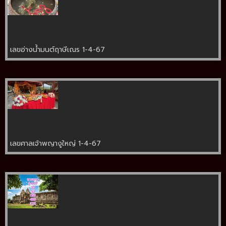
เลขอ่างน้ำมนต์ฤาษีเณร 1-4-67
เลขศาลเจ้าพญางูใหญ่ 1-4-67