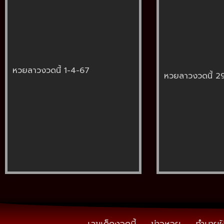
หวยลาวงวดนี้ 1-4-67
หวยลาวงวดนี้ 2
เลขเด็ดงวดนี้
ข่าวหวย
ทำนายฝ