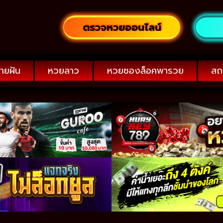
ตรวจหวยออนไลน์
ายฝัน
หวยลาว
หวยซองล็อคพารวย
สถ