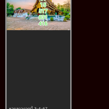
หวยลาวงวดนี้ 3-4-67