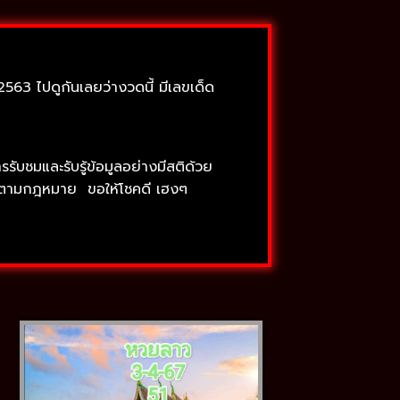
2563 ไปดูกันเลยว่างวดนี้ มีเลขเด็ด
รับชมและรับรู้ข้อมูลอย่างมีสติด้วย
ต้องตามกฎหมาย ขอให้โชคดี เฮงๆ