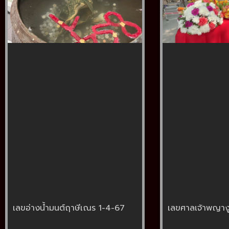
เลขอ่างน้ำมนต์ฤาษีเณร 1-4-67
เลขศาลเจ้าพญาง