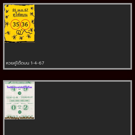
หวยคู่โต๊ดบน 1-4-67