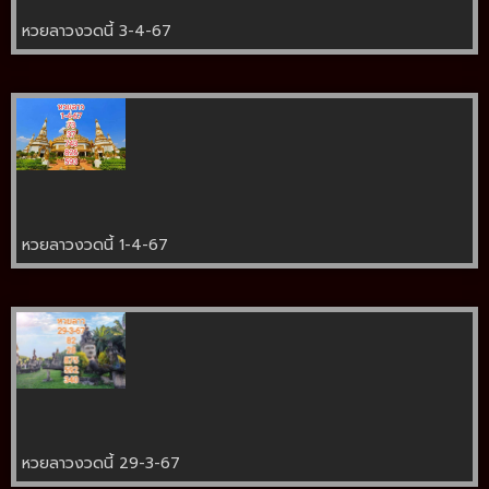
หวยลาวงวดนี้ 3-4-67
หวยลาวงวดนี้ 1-4-67
หวยลาวงวดนี้ 29-3-67