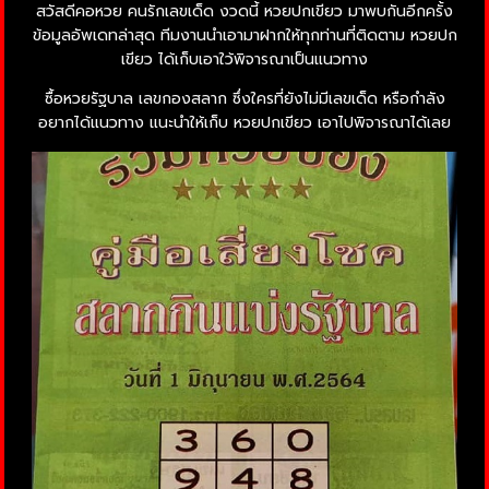
สวัสดีคอหวย คนรักเลขเด็ด งวดนี้ หวยปกเขียว มาพบกันอีกครั้ง
ข้อมูลอัพเดทล่าสุด ทีมงานนำเอามาฝากให้ทุกท่านที่ติดตาม หวยปก
เขียว ได้เก็บเอาใว้พิจารณาเป็นแนวทาง
ซื้อหวยรัฐบาล เลขกองสลาก ซึ่งใครที่ยังไม่มีเลขเด็ด หรือกำลัง
อยากได้แนวทาง แนะนำให้เก็บ หวยปกเขียว เอาไปพิจารณาได้เลย