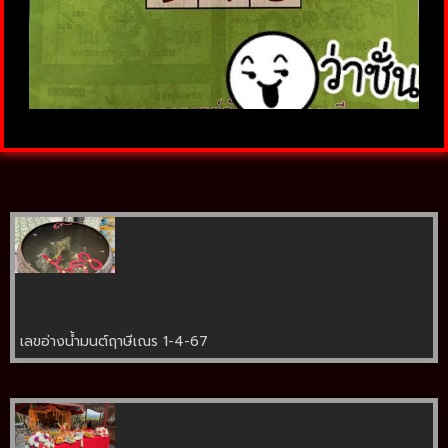
เลขอ่างน้ำมนต์ฤาษีเณร 1-4-67