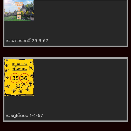
หวยลาวงวดนี้ 29-3-67
หวยคู่โต๊ดบน 1-4-67