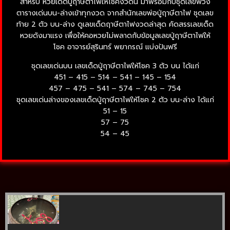
สำหรับ หวยเด็ดปู่ฤาษีตาไฟให้โชคงวดนี้ มาพร้อมกับชุดเลขพวง
ตารางเด่นบน-ล่างเข้าทุกงวด จากสำนักเลขพ่อปู่ฤาษีตาไฟ ชุดเลข
ท้าย 2 ตัว บน-ล่าง ดูเลขเด็ดฤาษีตาไฟงวดล่าสุด คัดสรรเลขเด็ด
หวยดังมาแรง เพื่อให้คอหวยไม่พลาดกับข้อมูลเลขปู่ฤาษีตาไฟให้
โชค อาจารย์สุรินทร์ พยากรณ์ แบ่งปันฟรี
ชุดเลขเด่นบน เลขเด็ดปู่ฤาษีตาไฟให้โชค 3 ตัว บน ได้แก่
451 – 415 – 514 – 541 – 145 – 154
457 – 475 – 541 – 574 – 745 – 754
ชุดเลขเด่นล่างของเลขเด็ดปู่ฤาษีตาไฟให้โชค 2 ตัว บน-ล่าง ได้แก่
51 – 15
57 – 75
54 – 45