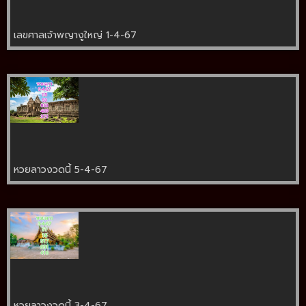
เลขศาลเจ้าพญางูใหญ่ 1-4-67
หวยลาวงวดนี้ 5-4-67
หวยลาวงวดนี้ 3-4-67