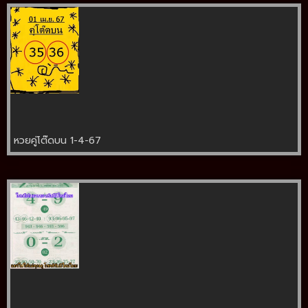
หวยคู่โต๊ดบน 1-4-67