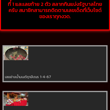
ที่ 1 และเลขท้าย 2 ตัว สลากกินแบ่งรัฐบาลไทย
ครับ สมาชิกสามารถติดตามเลขเด็ดที่เว็บไซต์
ของเราทุกงวด.
เลขอ่างน้ำมนต์ฤาษีเณร 1-4-67