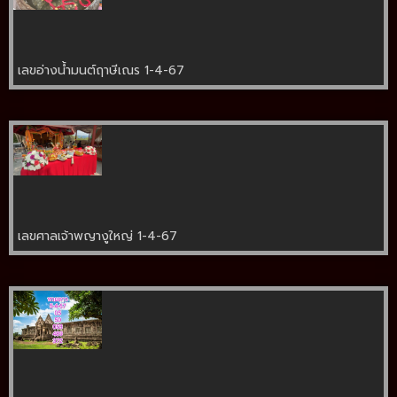
เลขอ่างน้ำมนต์ฤาษีเณร 1-4-67
เลขศาลเจ้าพญางูใหญ่ 1-4-67