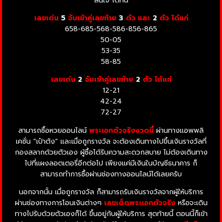
สนใจ ได้ที่นี่
เลขเด่น
5
จับเข้าคู่เลขท้าย
3
ตัว และ
2
ตัว ได้แก่
658-685-568-586-856-865
50-05
53-35
58-85
เลขเด่น
2
จับเข้าคู่เลขท้าย
2
ตัว ได้แก่
12-21
42-24
72-27
สามารถซื้อหวยออนไลน์
พระเอกตัวจริง
งวดนี้
ผ่านทางแอพพลิ
เคชั่น “เป๋าตัง” และเมื่อถูกรางวัล จะต้องเดินทางไปขึ้นเงินรางวัลที่
กองสลากด้วยตัวเอง
ผู้ซื้อได้รับความสะดวกสบาย ไม่ต้องเดินทาง
ไปที่แผงลอตเตอรี่
อีกต่อไป เพียงแค่มีเงินในบัญชีธนาคาร ก็
สามารถทำการซื้อผ่านช่องทางออนไลน์ได้เลยครับ
นอกจากนั้น เมื่อถูกรางวัล ก็สามารถรับเงินรางวัลจากผู้ให้บริการ
ผ่านช่องทางการโอนเงินต่างๆ
เลขเด็ดพระเอกตัวจริง
หรือจะเดิน
ทางไปรับด้วยตัวเองก็ได้ ขึ้นอยู่กับผู้ให้บริการ
สุดท้ายนี้ ตอนนี้ก็เข้า