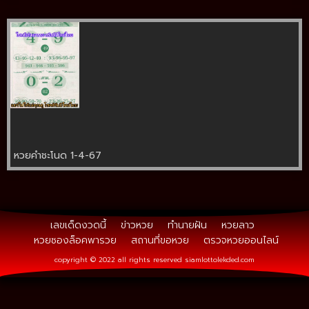
หวยคำชะโนด 1-4-67
เลขเด็ดงวดนี้
ข่าวหวย
ทำนายฝัน
หวยลาว
หวยซองล็อคพารวย
สถานที่ขอหวย
ตรวจหวยออนไลน์
copyright © 2022 all rights reserved
siamlottolekded.com