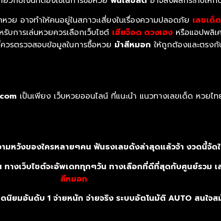
่ยวกับเงินที่ต้องใช้ในการซื้อหวย
ฟันเลขสด
อาจส่งผลกระทบให้กับ
คหวย อาจทำให้คนอยู่ในสภาวะเสี่ยงในเรื่องความปลอดภัย
เลขเด็
สำหรับการเล่นหวยควรเลือกเว็บไซต์
เฮียจ๊อด ดวงเฮง
หรือแอปพลิเคชั
นี้ควรตรวจสอบข้อมูลในการซื้อหวย
ม้าสีหมอก
ให้ถูกต้องและตรงกั
.com
เป็นเพียง เว็บหวยออนไลน์ ที่แนะนำ แนวทางเลขเด็ด หวยไทย 
ความหวังของใครหลายๆคน ฟันธงเลขดังล่าสุดแล้วจ้า งวดนี้จัดให
เว็บไซต์จะอัพเดททุกๆวัน ทางเลือกที่ดีที่สุดกับศูนย์รวม เลขเ
สีหมอก
ดนิยมอันดับ 1 จ่ายหนัก จ่ายจริง ระบบอัตโนมัติ AUTO สนใจส