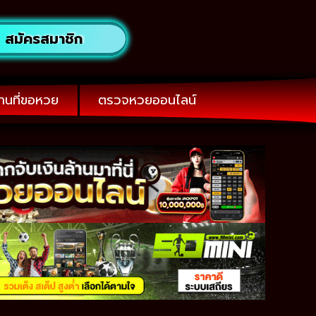
สมัครสมาชิก
านที่ขอหวย
ตรวจหวยออนไลน์