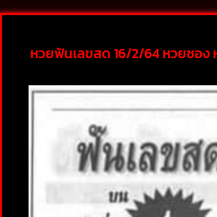
หวยฟันเลขสด 16/2/64 หวยซอง ห