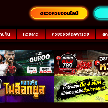
ตรวจหวยออนไลน์
ายฝัน
หวยลาว
หวยซองล็อคพารวย
สถ