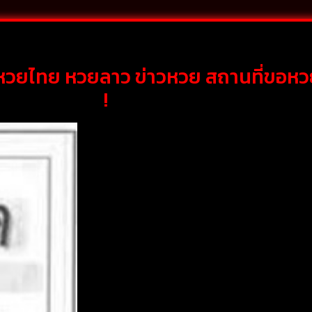
วยไทย หวยลาว ข่าวหวย สถานที่ขอหวย 
!