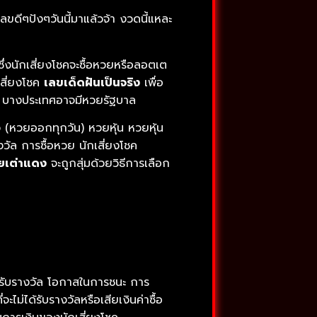
ลขดีๆปังๆวันนี้มาแล้วจ้า งวดนี้แหละ
ึ่งนักเสี่ยงโชคจะซื้อหวยหรือลอตเต
เสี่ยงโชค
เลขเด็ดฝันเป็นจริง
เพื่อ
ลก บางประเทศอาจมีหวยรัฐบาล
 (หวยออกทุกวัน) หวยหุ้น หวยหุ้น
วัล การซื้อหวย นักเสี่ยงโชค
ยเต่าแดง
จะถูกสุ่มด้วยวิธีการเลือก
ารรับรางวัล โอกาสในการชนะ การ
ะไม่ได้รับรางวัลหรือเสียเงินค่าซื้อ