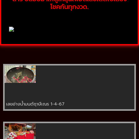
โชคกันทุกงวด.
เลขอ่างน้ำมนต์ฤาษีเณร 1-4-67