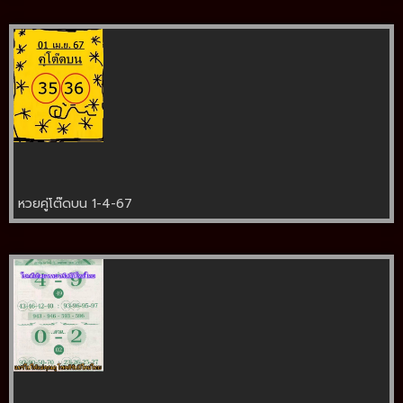
หวยคู่โต๊ดบน 1-4-67