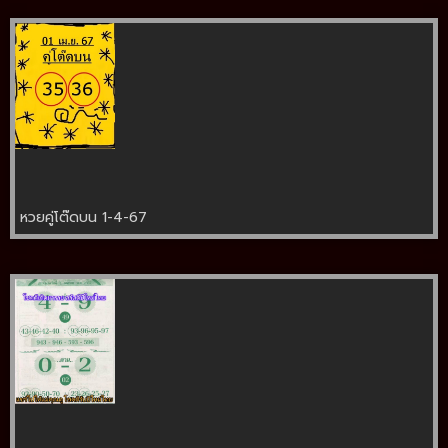
หวยคู่โต๊ดบน 1-4-67