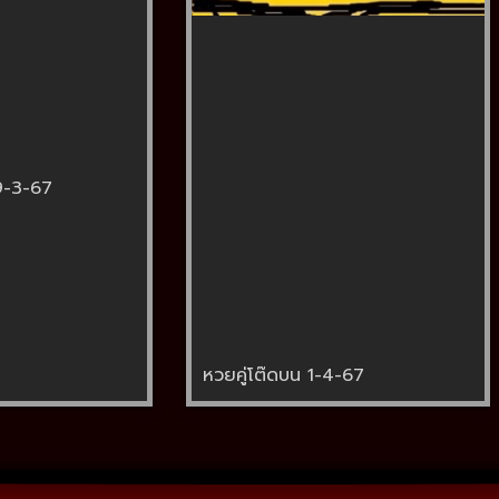
9-3-67
หวยคู่โต๊ดบน 1-4-67