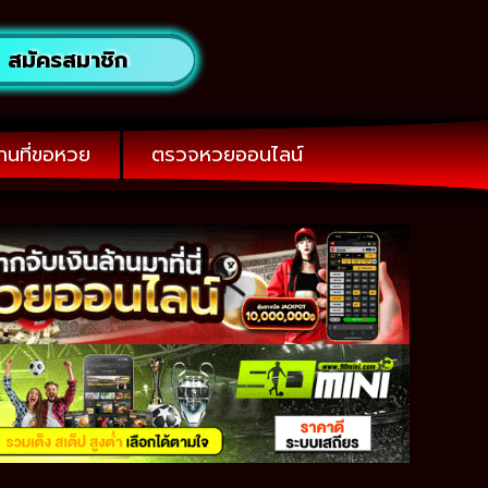
สมัครสมาชิก
านที่ขอหวย
ตรวจหวยออนไลน์