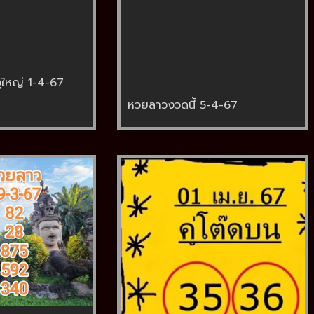
ูใหญ่ 1-4-67
หวยลาวงวดนี้ 5-4-67