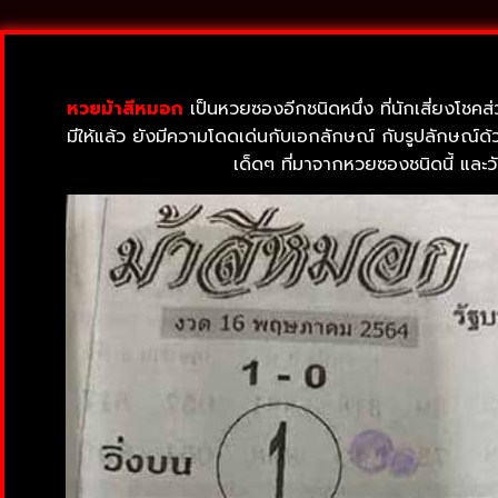
หวยม้าสีหมอก
เป็นหวยซองอีกชนิดหนึ่ง ที่นักเสี่ยงโชค
มีให้แล้ว ยังมีความโดดเด่นกับเอกลักษณ์ กับรูปลักษณ์ด
เด็ดๆ ที่มาจากหวยซองชนิดนี้ และวั