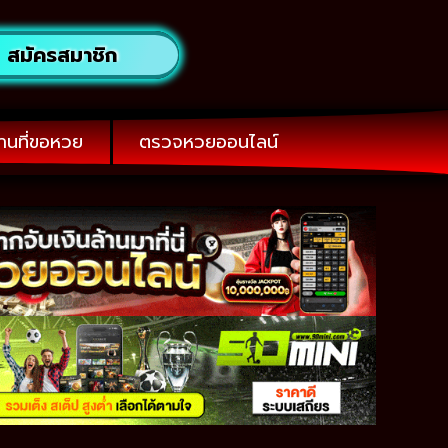
สมัครสมาชิก
านที่ขอหวย
ตรวจหวยออนไลน์