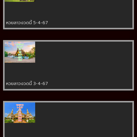
หวยลาวงวดนี้ 5-4-67
หวยลาวงวดนี้ 3-4-67