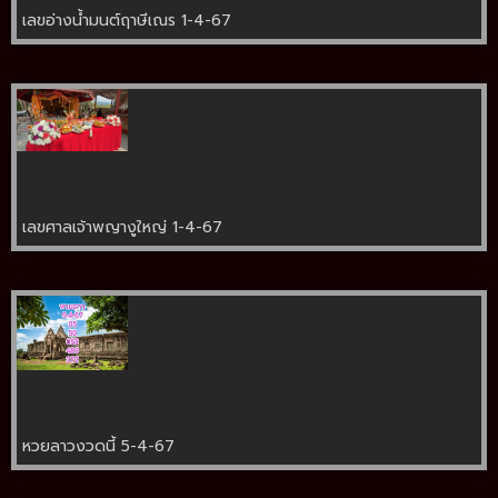
เลขอ่างน้ำมนต์ฤาษีเณร 1-4-67
เลขศาลเจ้าพญางูใหญ่ 1-4-67
หวยลาวงวดนี้ 5-4-67