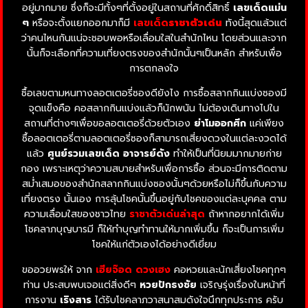
อยู่มากมาย ซึ่งก็จะมีทั้งๆที่ตั้งอยู่ในสถานที่ศักดิ์สิทธิ์
เลขเด็ดแม่น
ๆ
หรือจะตั้งแยกออกมาก็มี
เลขเด็ด
ราชาตัวเด่น
ทังนี้สุดแล้วแต่
ว่าคนไหนกันแน่จะชอบพอหรือเลื่อมใสในสำนักไหน โดยส่วนและจาก
นั้นก็จะเลือกที่ความเที่ยงตรงของสำนักนั้นๆเป็นหลัก สำหรับเพื่อ
การตกลงใจ
ซื้อเลขตามหนทางลอตเตอรี่ซองดียังไง การซื้อสลากกินแบ่งซองมี
จุดแข็งคือ คอสลากกินแบ่งแล้วก็นักพนัน ไม่ต้องเดินทางไปใน
สถานที่ต่างๆเพื่อขอลอตเตอรี่ด้วยตัวเอง
ย่าโมออกศึก
แค่เพียง
ซื้อลอตเตอรี่ตามลอตเตอรี่ซองก็สามารถเสี่ยงดวงในแต่ละงวดได้
แล้ว
ศูนย์รวมเลขเด็ด อาจารย์ดัง
ทำให้เป็นที่นิยมมากมายก่าย
กอง เพราะเหตุว่าความสบายสำหรับเพื่อการซื้อ ส่วนจะมีการติดตาม
สม่ำเสมอของสำนักสลากกินแบ่งซองนั้นๆด้วยหรือไม่ก็ขึ้นกับความ
เที่ยงตรง นั้นเอง การลุ้นโชคนั้นขึ้นอยู่กับโชคของแต่ละบุคคล ตาม
ความเลื่อมใสของชาวไทย
ราชาตัวเด่น
ล่าสุด
ถ้าหากอยากได้เพิ่ม
โชคลาภบุญบารมี ก็ให้ทำบุญทำทานให้มากเพิ่มขึ้น ก็จะเป็นการเพิ่ม
โชคให้แก่ตัวเองได้อย่างดีเยี่ยม
ขออวยพรให้ จาก
เฮียจ๊อด ดวงเฮง
คอหวยและนักเสี่ยงโชคทุกๆ
ท่าน
ประสบพบเจอแต่สิ่งดีๆ
หวยปักธงชัย
เจริญรุ่งเรื่องในหน้าที่
การงาน
เริงสาร
ได้รับโชคลาภวาสนาสมดังใจนึกทุกประการ ครับ