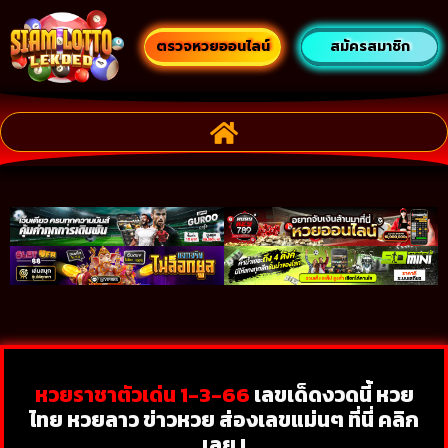
ตรวจหวยออนไลน์
สมัครสมาชิก
หวยราชาตัวเด่น 1-3-66
เลขเด็ดงวดนี้ หวย
ไทย หวยลาว ข่าวหวย ส่องเลขแม่นๆ ที่นี่ คลิก
เลย !