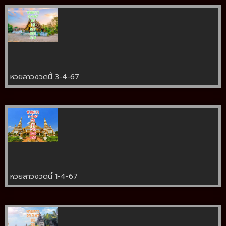
หวยลาวงวดนี้ 3-4-67
หวยลาวงวดนี้ 1-4-67