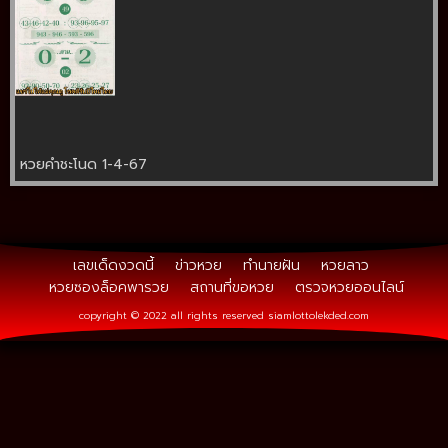
หวยคำชะโนด 1-4-67
เลขเด็ดงวดนี้
ข่าวหวย
ทำนายฝัน
หวยลาว
หวยซองล็อคพารวย
สถานที่ขอหวย
ตรวจหวยออนไลน์
copyright © 2022 all rights reserved
siamlottolekded.com