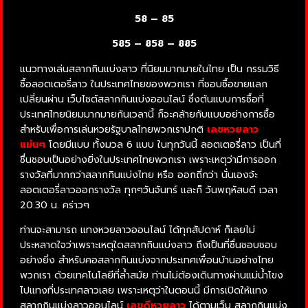
58 – 85
585 – 858 – 885
แนวทางเล่นสลากกินแบ่งลาว
ที่นิยมมากมายในไทย เป็น กรรมวิธี
ซื้อลอตเตอรี่ลาว ในประเทศไทยของพวกเรา ที่ชอบซื้อขายแลก
เปลี่ยนผ่าน เว็บไซต์สลากกินแบ่งออนไลน์ ซึ่งต้นแบบการซื้อที่
ประเทศไทยนิยมมากมายกันเวลานี้ ก็จะคล้ายกับแบบอย่างการซื้อ
สำหรับเพื่อการเล่นหวยรัฐบาลไทยพวกเราปกติ
เลขหวยลาว
แม่นๆ
โดยมีแบบ ทั้งมวล 6 แบบ ในทุกวันนี้ ลอตเตอรี่ลาว เป็นที่
ชื่นชอบเป็นอย่างยิ่งในประเทศไทยพวกเรา เพราะเหตุว่ามีการออก
รางวัลที่มากกว่าสลากกินแบ่งไทย หรือ ออกถี่กว่า นั่นเองจ้ะ
ลอตเตอรี่ลาวออกรางวัล ทุกๆวันจันทร์ และก็ วันพฤหัสบดี เวลา
20.30 น. คร่าวๆ
ท่านจะสามารถ แทงหวยลาวออนไลน์ ได้ทุกสัปดาห์ ก็เลยไม่
ประหลาดใจว่าเพราะเหตุใดสลากกินแบ่งลาว ถึงเป็นที่ชื่นชอบชอบ
อย่างยิ่ง
สำหรับคอสลากกินแบ่งจากประเทศเพื่อนบ้านอย่างไทย
พวกเรา
ด้วยเทคโนโลยีที่ล้ำสมัย ท่านไม่ต้องเดินทางผ่านแม่น้ำโขง
ไปแทงที่ประเทศลาวเลย เพราะเหตุว่าในตอนนี้ มีการเปิดให้แทง
สลากกินแบ่งลาวออนไลน์
เลขดีหวยลาว
ได้ตามเว็บ สลากกินแบ่ง