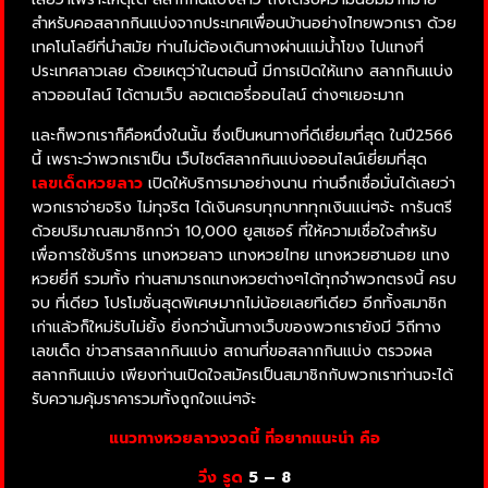
สำหรับคอสลากกินแบ่งจากประเทศเพื่อนบ้านอย่างไทยพวกเรา ด้วย
เทคโนโลยีที่นำสมัย ท่านไม่ต้องเดินทางผ่านแม่น้ำโขง ไปแทงที่
ประเทศลาวเลย ด้วยเหตุว่าในตอนนี้ มีการเปิดให้แทง สลากกินแบ่ง
ลาวออนไลน์ ได้ตามเว็บ ลอตเตอรี่ออนไลน์ ต่างๆเยอะมาก
และก็พวกเราก็คือหนึ่งในนั้น ซึ่งเป็นหนทางที่ดีเยี่ยมที่สุด ในปี2566
นี้ เพราะว่าพวกเราเป็น เว็บไซต์สลากกินแบ่งออนไลน์เยี่ยมที่สุด
เลขเด็ดหวยลาว
เปิดให้บริการมาอย่างนาน ท่านจึกเชื่อมั่นได้เลยว่า
พวกเราจ่ายจริง ไม่ทุจริต ได้เงินครบทุกบาททุกเงินแน่ๆจ้ะ การันตรี
ด้วยปริมาณสมาชิกกว่า 10,000 ยูสเซอร์ ที่ให้ความเชื่อใจสำหรับ
เพื่อการใช้บริการ แทงหวยลาว แทงหวยไทย แทงหวยฮานอย แทง
หวยยี่กี รวมทั้ง ท่านสามารถแทงหวยต่างๆได้ทุกจำพวกตรงนี้ ครบ
จบ ที่เดียว โปรโมชั่นสุดพิเศษมากไม่น้อยเลยทีเดียว อีกทั้งสมาชิก
เก่าแล้วก็ใหม่รับไม่ยั้ง ยิ่งกว่านั้นทางเว็บของพวกเรายังมี วิถีทาง
เลขเด็ด ข่าวสารสลากกินแบ่ง สถานที่ขอสลากกินแบ่ง ตรวจผล
สลากกินแบ่ง เพียงท่านเปิดใจสมัครเป็นสมาชิกกับพวกเราท่านจะได้
รับความคุ้มราคารวมทั้งถูกใจแน่ๆจ้ะ
แนวทางหวยลาวงวดนี้ ที่อยากแนะนำ คือ
วิ่ง รูด
5 – 8