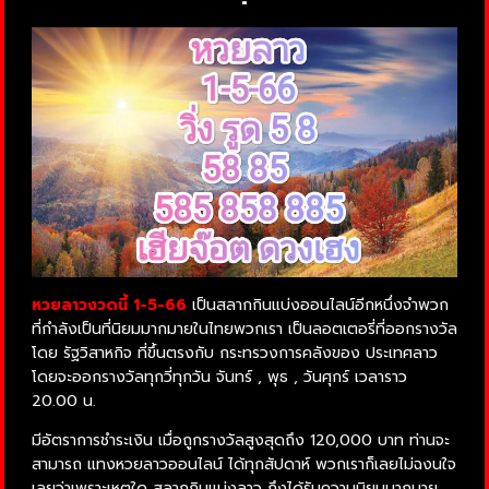
หวยลาวงวดนี้ 1-5-66
เป็นสลากกินแบ่งออนไลน์อีกหนึ่งจำพวก
ที่กำลังเป็นที่นิยมมากมายในไทยพวกเรา เป็นลอตเตอรี่ที่ออกรางวัล
โดย รัฐวิสาหกิจ ที่ขึ้นตรงกับ กระทรวงการคลังของ ประเทศลาว
โดยจะออกรางวัลทุกวี่ทุกวัน จันทร์ , พุธ , วันศุกร์ เวลาราว
20.00 น.
มีอัตราการชำระเงิน เมื่อถูกรางวัลสูงสุดถึง 120,000 บาท ท่านจะ
สามารถ แทงหวยลาวออนไลน์ ได้ทุกสัปดาห์ พวกเราก็เลยไม่ฉงนใจ
เลยว่าเพราะเหตุใด สลากกินแบ่งลาว ถึงได้รับความนิยมมากมาย