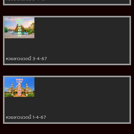
หวยลาวงวดนี้ 3-4-67
หวยลาวงวดนี้ 1-4-67