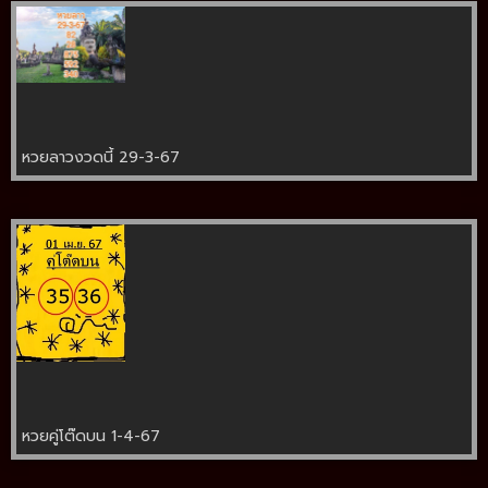
หวยลาวงวดนี้ 29-3-67
หวยคู่โต๊ดบน 1-4-67