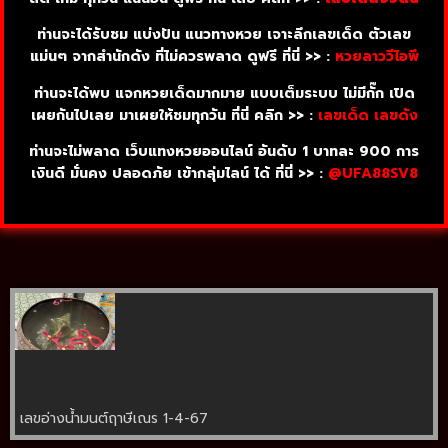
ท่านจะได้รับชม แบ่งปัน แนวทางหวย เจาะลึกเลขเด็ด ตัวเลข
แม่นๆ จากสำนักดัง ที่ไม่ควรพลาด ดูฟรี ที่นี่ >> :
หวยลาววีไอพี
ท่านจะได้พบ แจกหวยเด็ดมากมาย แบบเต็มระบบ ไม่มีกั๊ก เปิด
เผยกันไปเลย มาเผยให้ชมทุกวัน ที่นี่ คลิก >> :
เลขเด็ด เลขดัง
ท่านจะไม่พลาด เว็บแทงหวยออนไลน์ อันดับ 1 บาทละ 900 การ
เงินดี มั่นคง ปลอดภัย เข้ากลุ่มไลน์ ได้ ที่นี่ >> :
@UFA88SV8
เลขอ่างน้ำมนต์ฤาษีเณร 1-4-67