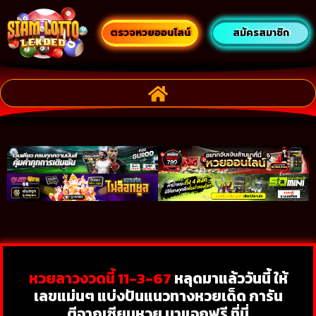
ตรวจหวยออนไลน์
สมัครสมาชิก
หวยลาวงวดนี้ 11-3-67
หลุดมาแล้ววันนี้ ให้
เลขแม่นๆ แบ่งปันแนวทางหวยเด็ด การัน
ตีจากเซียนหวย มาแจกฟรี ที่นี่