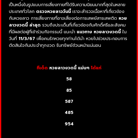
เป็นหนึ่งในรูปแบบการเสี่ยงทายที่ได้รับความนิยมมากที่สุดในหลาย
ประเทศทั่วโลก
ตรวจหวยลาววันนี้
เราจะสำรวจเนื้อหาที่เกี่ยวข้อง
กับหวยลาว การเสี่ยงทายที่อาจเสี่ยงต่อการเสพย์สารเสพติด
หวย
ลาวงวดนี้ ล่าสุด
รวมถึงประเด็นที่เกี่ยวข้องกับศักดิ์ศรีและสังคม
ที่มีผลต่อผู้ที่เข้าร่วมกิจกรรมนี้ แนะนำ
แนวทาง หวยลาวงวดนี้
ใน
วันที่
11/3/67
เพื่อคนรักหวยทุกท่านได้นำ หวยไปช่วยประกอบการ
ตัดสินใจกันประจำทุกงวด รับทรัพย์ถ้วนหน้าแน่นอน
ทีเด็ด
หวยลาวงวดนี้ แม่นๆ
ได้แก่
58
85
587
485
954