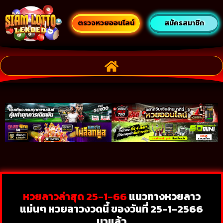
ตรวจหวยออนไลน์
สมัครสมาชิก
หวยลาวล่าสุด 25-1-66
แนวทางหวยลาว
แม่นๆ หวยลาวงวดนี้ ของวันที่ 25-1-2566
มาแล้ว