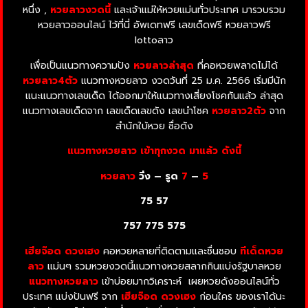
หนึ่ง ,
หวยลาวงวดนี้
และเจ้าแม่ให้หวยแม่นทั่วประเทศ มารวบรวม
หวยลาวออนไลน์ ไว้ที่นี่ อัพเดทฟรี เลขเด็ดฟรี หวยลาวฟรี
lottoลาว
เพื่อเป็นแนวทางความปัง
หวยลาวล่าสุด
ที่คอหวยพลาดไม่ได้
หวยลาว4ตัว
แนวทางหวยลาว งวดวันที่ 25 ม.ค. 2566 เริ่มมีนัก
แนะแนวทางเลขเด็ด ได้ออกมาให้แนวทางเสี่ยงโชคกันแล้ว ล่าสุด
แนวทางเลขเด็ดจาก เลขเด็ดเลขดัง เลขนำโชค
หวยลาว2ตัว
จาก
สำนักใบ้หวย ชื่อดัง
แนวทางหวยลาว เข้าทุกงวด มาแล้ว ดังนี้
หวยลาว
วิ่ง – รูด
7
–
5
75 57
757 775 575
เฮียจ๊อด ดวงเฮง
คอหวยหลายที่ติดตามและชื่นชอบ
ทีเด็ดหวย
ลาว
แม่นๆ รวมหวยงวดนี้แนวทางหวยสลากกินแบ่งรัฐบาลหวย
แนวทางหวยลาว
เข้าบ่อยมากวิเคราะห์ เผยหวยดังออนไลน์ทั่ว
ประเทศ แบ่งปันฟรี จาก
เฮียจ๊อด ดวงเฮง
ก่อนใคร ของเราได้นะ