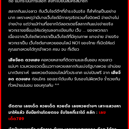
ถือ แม้กระนั้นการเลือก ลงทะเบียนสมัครสมาชิก
สลากกินแบ่งลาว กับเว็บไซต์ดีๆที่ชำระเงินจริง ก็สำคัญเป็นอย่าง
มาก เพราะเหตุว่ามีบางเว็บไซต์มีการทุจริตรวมทั้งปิดหนี จ่ายบ้างไม่
จ่ายบ้าง แต่ว่าแม้ท่านที่อยากได้ลอตเตอรี่สลากกินแบ่งจ่ายจริง
พวกเราขอชี้แนะให้แด่คุณลงทะเบียนกับ เว็บ …. ของพวกเรา
เนื่องจากเว็บไซต์พวกเราเป็นเว็บไซต์ที่มีคุณภาพ แทงง่าย จ่ายจริง
พวกเราเป็น เว็บไซต์แทงหวยออนไลน์ NO1 ของไทย ที่เปิดให้แด่
คุณแทงหวยได้ทุกจำพวก ครบ จบ ที่เดียว
เฮียจ๊อด ดวงเฮง
คอหวยหลายที่ติดตามและชื่นชอบ หวยลาว
แม่นๆ รวมหวยงวดนี้แนวทางหวยสลากกินแบ่งรัฐบาลหวย เข้าบ่อย
มากวิเคราะห์ เผยหวยดังออนไลน์ทั่วประเทศ แบ่งปันฟรี จาก
เฮียจ๊
อด ดวงเฮง
ก่อนใคร ของเราได้นะคับ รับรองไม่ผิดหวัง ร่ำรวยกัน
ทั่วหน้าแน่นอน ขอบคุณคับ ^^
ติดตาม เลขเด็ด หวยเด็ด หวยดัง เลขหวยต่างๆ เสาะแสวงหา
มาให้แล้ว ถึงมือท่านโดยตรง รับโชคที่เราได้ คลิก :
เลข
เด็ด789