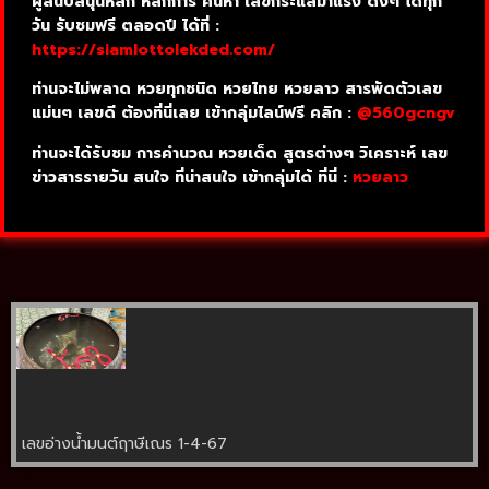
ผู้สนับสนุนหลัก หลักการ ค้นหา เลขกระแสมาแรง ดังๆ ได้ทุก
วัน รับชมฟรี ตลอดปี ได้ที่ :
https://siamlottolekded.com/
ท่านจะไม่พลาด หวยทุกชนิด หวยไทย หวยลาว สารพัดตัวเลข
แม่นๆ เลขดี ต้องที่นี่เลย เข้ากลุ่มไลน์ฟรี คลิก :
@560gcngv
ท่านจะได้รับชม การคำนวณ หวยเด็ด สูตรต่างๆ วิเคราะห์ เลข
ข่าวสารรายวัน สนใจ ที่น่าสนใจ เข้ากลุ่มได้ ที่นี่ :
หวยลาว
เลขอ่างน้ำมนต์ฤาษีเณร 1-4-67