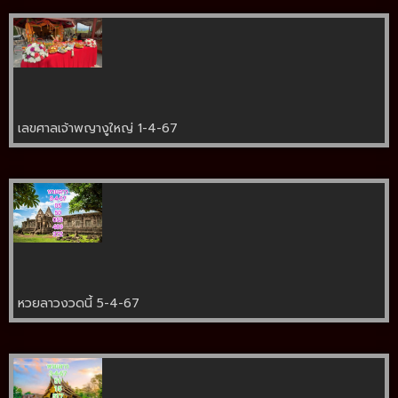
เลขศาลเจ้าพญางูใหญ่ 1-4-67
หวยลาวงวดนี้ 5-4-67