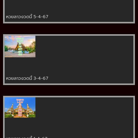
หวยลาวงวดนี้ 5-4-67
หวยลาวงวดนี้ 3-4-67