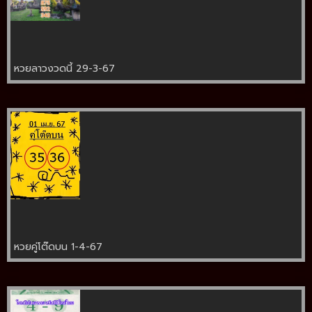
หวยลาวงวดนี้ 29-3-67
หวยคู่โต๊ดบน 1-4-67