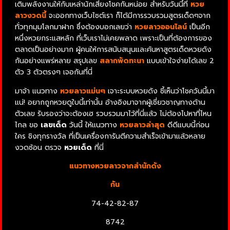
เติมพลังงานให้กับเหล่านักเสี่ยงโชคกันหน่อย สำหรับวันนี้ที่
หวย
ลาวงวดนี้
จะออกทางเว็บไซต์เรา ก็ได้มีการรวบรวมสูตรเด็ดๆจาก
ทั่วทุกมุมโลกมาฝาก ซึ่งต้องบอกเลยว่า
หวยลาวออนไลน์
เป็นอีก
หนึ่งหวยกระแสหลัก ที่เว็บเราไม่เคยพลาด เพราะเป็นที่ต้องการของ
ตลาดเป็นอย่างมาก ผู้คนให้การสนับสนุนและค้นหาสูตรเด็ดหวยดัง
กันอย่างแพร่หลาย สรุปเลข
สลากพัดทะนา
แบบเข้าใจง่ายได้เลข 2
ตัว 3 ตัวตรงๆ เจอกันที่นี่
มาจ้า แนวทาง
หวยลาวแม่นๆ
เจาะระบบหวยดัง ชี้เห็นว่าโชควันนี้มา
แน่! อยากถูกหวยดูใบนี้เท่านั้น อ้างอิงมาจากผู้เชี่ยวชาญทางด้าน
ตัวเลข รับรองว่าจะต้องเฮ รวบรวมมาไว้ที่นี่แล้ว ไม่ต้องไปหาที่ไหน
ไกล ขอ
เลขเด็ด
วันนี้ ให้แนวทาง
หวยลาวล่าสุด
ดีดีแบบนี้ก่อน
ใคร ชิงทุกรางวัล ที่เป็นเครื่องการันตีความสำเร็จเข้ามาแล้วหลาย
งวดซ้อน ตรวจ
หวยเด็ด
ที่นี่
แนวทางหวยลาวจากสำนักดัง
กัน
74-42-82-87
8742