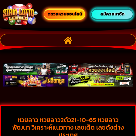
ตรวจหวยออนไลน์
สมัครสมาชิก
หวยลาว หวยลาว2ตัว21-10-65 หวยลาว
พัฒนา วิเคราะห์แนวทาง เลขเด็ด เลขดังต่าง
ประเทศ