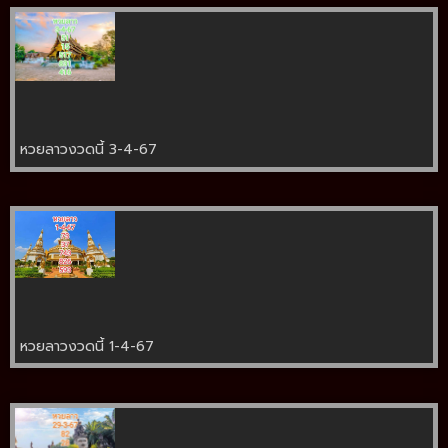
หวยลาวงวดนี้ 3-4-67
หวยลาวงวดนี้ 1-4-67