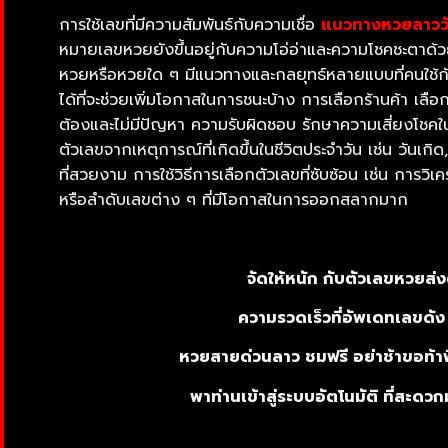
การใช้เลขที่มีความสัมพันธ์กับความเชื่อ
แนวทางหวยลาววัน
หมายเลขหวยยังขึ้นอยู่กับความโอ่อ่าและความโชคชะตาด้วย
หวยหรือหวยใด ๆ มีแนวทางและกลยุทธ์หลายแบบที่คนใช้กันอยู
ได้ที่จะช่วยเพิ่มโอกาสในการชนะบ้าง การเลือกร้านค้า เลือกซื้อ
ต้องและไม่มีปัญหา ความรับผิดชอบ รักษาความเสี่ยงโชคในระ
ตัวเลขจากเหตุการณ์ที่เกิดขึ้นในชีวิตประจำวัน เช่น วันเกิด,
ที่สวยงาม การใช้วิธีการเลือกตัวเลขที่ซับซ้อน เช่น การวิเ
หรือลำดับเลขต่าง ๆ ที่มีโอกาสในการออกสลากมาก
จัดให้หนัก กับตัวเลขหวยส่ง
ความรวดเร็วที่อัพเดทเลขดัง ต
หวยสายด่วนลาว ชมฟรี อย่าช้าขอท้าพิ
พาท่านเข้าสู่ระบบอัตโนมัติ ที่ส