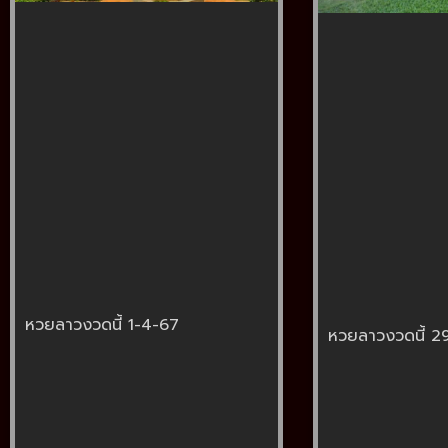
หวยลาวงวดนี้ 1-4-67
หวยลาวงวดนี้ 2