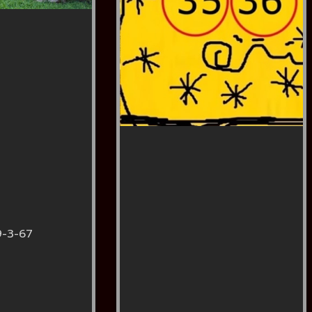
9-3-67