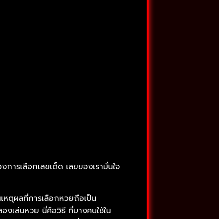
องการเลือกเลขเด็ด เลขของเรามั่นใจ
ป็นเหตุผลที่การเลือกหวยถือเป็น
งเล่นหวย นี่คือวิธี ที่บางคนใช้ใน