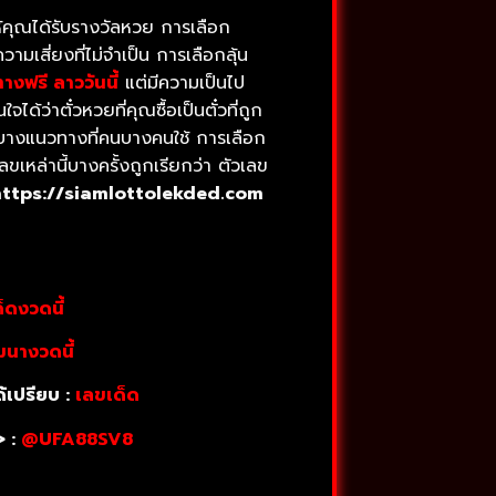
ให้คุณได้รับรางวัลหวย การเลือก
เสี่ยงที่ไม่จำเป็น การเลือกลุ้น
างฟรี ลาววันนี้
แต่มีความเป็นไป
ได้ว่าตั๋วหวยที่คุณซื้อเป็นตั๋วที่ถูก
คือบางแนวทางที่คนบางคนใช้ การเลือก
เลขเหล่านี้บางครั้งถูกเรียกว่า ตัวเลข
https://siamlottolekded.com
็ดงวดนี้
นางวดนี้
้เปรียบ :
เลขเด็ด
> :
@UFA88SV8