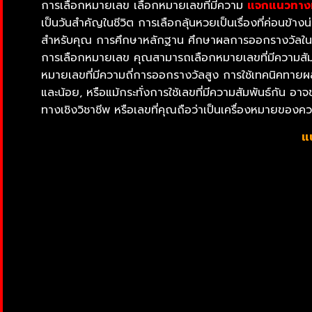
การเลือกหมายเลข เลือกหมายเลขที่มีความ
แจกแนวทาง
เป็นวันสำคัญในชีวิต การเลือกลุ้นหวยเป็นเรื่องที่ค่อนข้าง
สำหรับคุณ การศึกษาหลักฐาน ศึกษาผลการออกรางวัลในอดีตเพ
การเลือกหมายเลข คุณสามารถเลือกหมายเลขที่มีความสัมพัน
หมายเลขที่มีความถี่การออกรางวัลสูง การใช้เทคนิคทายผล
และน้อย, หรือแม้กระทั่งการใช้เลขที่มีความสัมพันธ์กัน 
ทางเชิงวิชาชีพ หรือเลขที่คุณถือว่าเป็นเครื่องหมายของค
แ