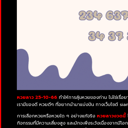
หวยลาว 25-10-66
ทำให้การลุ้นหวยของท่าน ไม่ใช่เรื่
เรามีของดี หวยดีๆ ที่อยากนำมาแบ่งปัน ทางเว็บไซต์ 
การเลือกหวยหรือหวยใด ๆ อย่างแท้จริง
หวยลาวงวดนี้
ไ
กิจกรรมที่มีความเสี่ยงสูง และมักจะพึงระวังเนื่องจากมีโอ