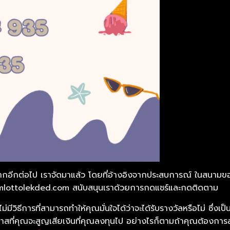
อยากอีกต่อไป เราจัดมาแล้ว โดยที่อ้างอิงจากประสบการณ์ ในสนามข
siamlottolekded.com สนับสนุนเราด้วยการกดแชร์และกดติดตาม
ม่มีวิธีการที่สามารถทำให้คุณมั่นใจได้ว่าจะได้รับรางวัลหรือไม่ ซึ่งเ
กาสที่คุณจะสูญเสียเงินที่คุณลงทุนไป อย่างไรก็ตามถ้าคุณต้องการลอ