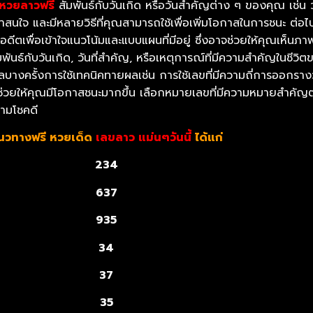
หวยลาวฟรี
สัมพันธ์กับวันเกิด หรือวันสำคัญต่าง ๆ ของคุณ เช่น ว
น่าสนใจ และมีหลายวิธีที่คุณสามารถใช้เพื่อเพิ่มโอกาสในการชนะ ต่อไป
ื่อเข้าใจแนวโน้มและแบบแผนที่มีอยู่ ซึ่งอาจช่วยให้คุณเห็นภาพที
ธ์กับวันเกิด, วันที่สำคัญ, หรือเหตุการณ์ที่มีความสำคัญในชีว
บางครั้งการใช้เทคนิคทายผลเช่น การใช้เลขที่มีความถี่การออกรางว
อาจช่วยให้คุณมีโอกาสชนะมากขึ้น เลือกหมายเลขที่มีความหมายสำคัญ
วามโชคดี
นวทางฟรี
หวยเด็ด
เลขลาว
แม่นๆวันนี้
ได้แก่
234
637
935
34
37
35