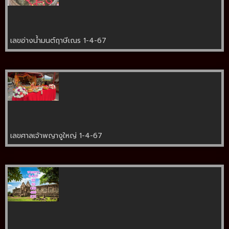
เลขอ่างน้ำมนต์ฤาษีเณร 1-4-67
เลขศาลเจ้าพญางูใหญ่ 1-4-67