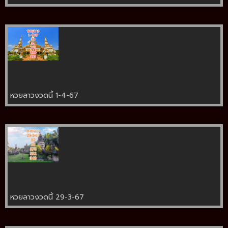
หวยลาวงวดนี้ 1-4-67
หวยลาวงวดนี้ 29-3-67