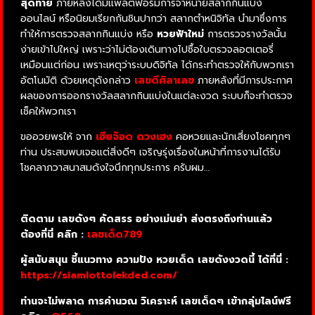
สุดท้าย
ภายหลังได้มีแพลตฟอร์มการจำหน่ายสลากกินแบ่ง
ออนไลน์ หรือนิยมเรียกกันชินปากว่า สลากตำหนิจิทัล นำมาซึ่งการ
ทำให้การตรวจสลากกินแบ่ง หรือ
หวยฟ้าใหม่
การตรวจรางวัลนั้น
ง่ายเข้าไปใหญ่ เพราะว่าไม่ต้องเดินทางไปซื้อใบตรวจลอตเตอรี่
เหมือนแต่ก่อน เพราะเหตุว่าระบบดิจิทัล ได้กระทำตรวจให้กับพวกเรา
อัตโนมัติ ด้วยเหตุดังกล่าว
เลขดีศิลาเลข
ภายหลังที่มีการประกาศ
ผลของการออกรางวัลสลากกินแบ่งในแต่ละงวด ระบบก็จะทำตรวจ
เช็คให้พวกเรา
ขออวยพรให้ จาก
เฮียจ๊อด ดวงเฮง
คอหวยและนักเสี่ยงโชคทุกๆ
ท่าน
ประสบพบเจอแต่สิ่งดีๆ เจริญรุ่งเรื่องในหน้าที่การงานได้รับ
โชคลาภวาสนาสมดังใจนึกทุกประการ ครับผม…
ติดตาม เลขดังๆ คัดสรร อย่างเม่นยำ ส่งตรงถึงท่านแล้ว
ต้องที่นี่ คลิก :
เลขเด็ด789
ผู้สนับสนุน ชี้แนวทาง ความปัง หวยเด็ด เลขดังงวดนี้ ได้ที่นี่ :
https://siamlottolekded.com/
ท่านจะไม่พลาด การคำนวณ วิเคราะห์ เลขเด็ดๆ เข้ากลุ่มไลน์ฟรี