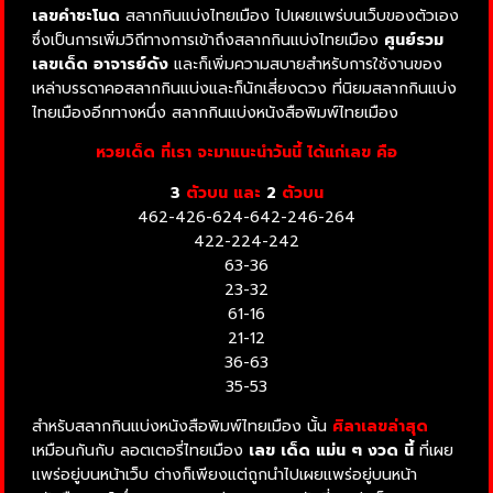
เลขคําชะโนด
สลากกินแบ่งไทยเมือง ไปเผยแพร่บนเว็บของตัวเอง
ซึ่งเป็นการเพิ่มวิถีทางการเข้าถึงสลากกินแบ่งไทยเมือง
ศูนย์รวม
เลขเด็ด อาจารย์ดัง
และก็เพิ่มความสบายสำหรับการใช้งานของ
เหล่าบรรดาคอสลากกินแบ่งและก็นักเสี่ยงดวง ที่นิยมสลากกินแบ่ง
ไทยเมืองอีกทางหนึ่ง สลากกินแบ่งหนังสือพิมพ์ไทยเมือง
หวยเด็ด ที่เรา จะมาแนะนำวันนี้ ได้แก่เลข คือ
3
ตัวบน และ
2
ตัวบน
462-426-624-642-246-264
422-224-242
63-36
23-32
61-16
21-12
36-63
35-53
สำหรับสลากกินแบ่งหนังสือพิมพ์ไทยเมือง นั้น
ศิลาเลข
ล่าสุด
เหมือนกันกับ ลอตเตอรี่ไทยเมือง
เลข เด็ด แม่น ๆ งวด นี้
ที่เผย
แพร่อยู่บนหน้าเว็บ ต่างก็เพียงแต่ถูกนำไปเผยแพร่อยู่บนหน้า