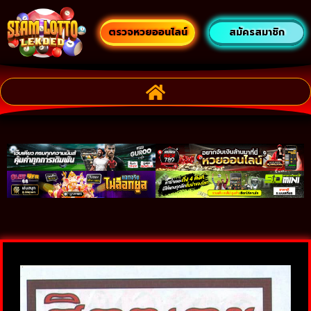
ตรวจหวยออนไลน์
สมัครสมาชิก