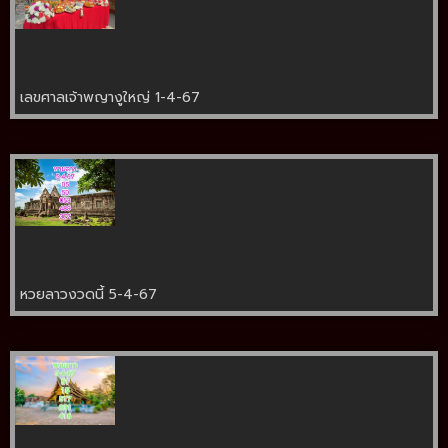
เลขศาลเจ้าพญางูใหญ่ 1-4-67
หวยลาวงวดนี้ 5-4-67