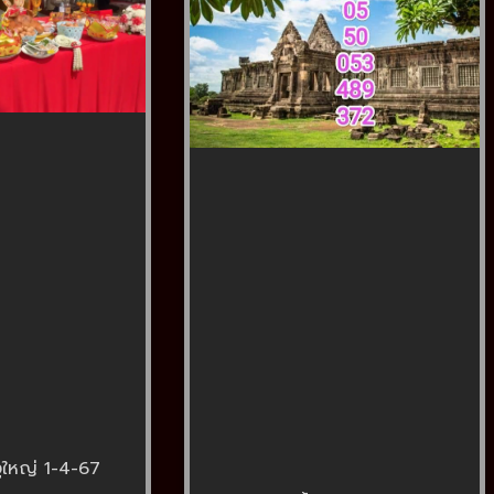
ูใหญ่ 1-4-67