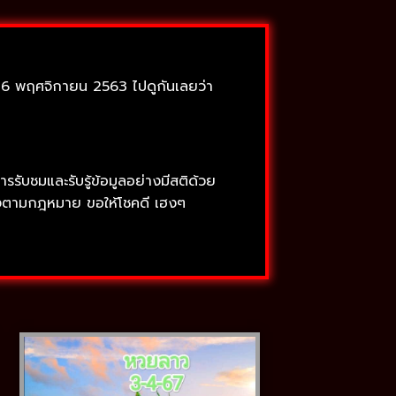
 16 พฤศจิกายน 2563 ไปดูกันเลยว่า
รรับชมและรับรู้ข้อมูลอย่างมีสติด้วย
ต้องตามกฎหมาย ขอให้โชคดี เฮงๆ