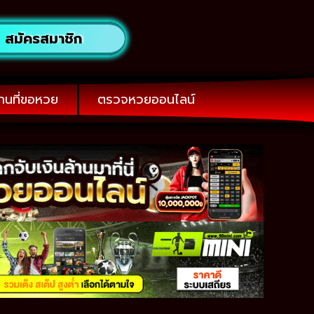
สมัครสมาชิก
านที่ขอหวย
ตรวจหวยออนไลน์