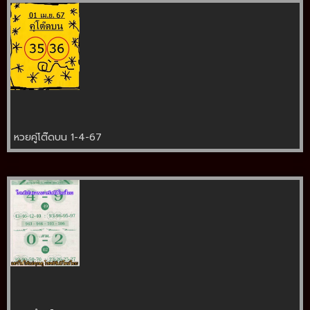
หวยคู่โต๊ดบน 1-4-67