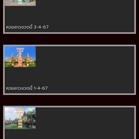
หวยลาวงวดนี้ 3-4-67
หวยลาวงวดนี้ 1-4-67