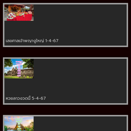
เลขศาลเจ้าพญางูใหญ่ 1-4-67
หวยลาวงวดนี้ 5-4-67