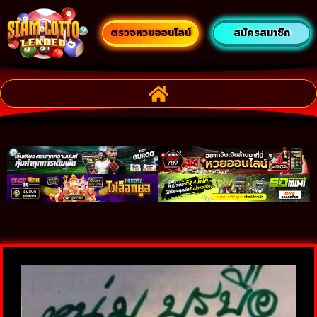
ตรวจหวยออนไลน์
สมัครสมาชิก