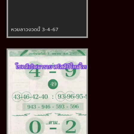
หวยลาวงวดนี้ 3-4-67