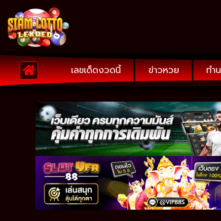
เลขเด็ดงวดนี้
ข่าวหวย
ทำน