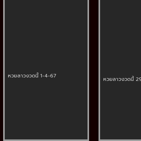
หวยลาวงวดนี้ 1-4-67
หวยลาวงวดนี้ 2