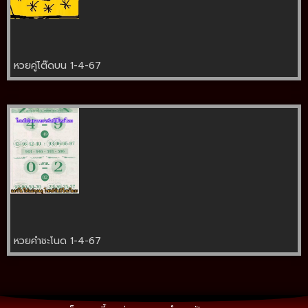
หวยคู่โต๊ดบน 1-4-67
หวยคำชะโนด 1-4-67