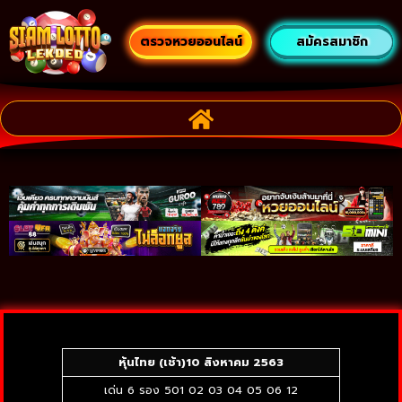
ตรวจหวยออนไลน์
สมัครสมาชิก
หุ้นไทย (เช้า)
10 สิงหาคม 2563
เด่น 6 รอง 501 02 03 04 05 06 12