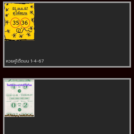
หวยคู่โต๊ดบน 1-4-67