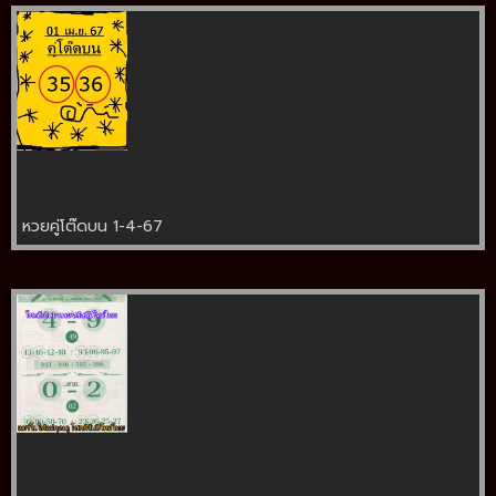
หวยคู่โต๊ดบน 1-4-67