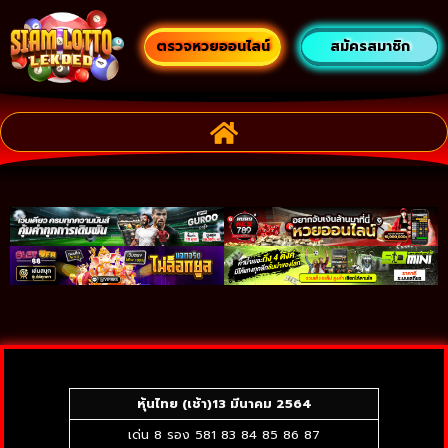
ตรวจหวยออนไลน์
สมัครสมาชิก
หุ้นไทย (เช้า)
13 มีนาคม 2564
เด่น 8 รอง 581 83 84 85 86 87