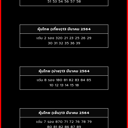
51 53 54 56 57 58
หุ้นไทย (เที่ยง)
13 มีนาคม 2564
เด่น 2 รอง 320 21 23 25 26 29
30 31 32 35 36 39
หุ้นไทย (บ่าย)
13 มีนาคม 2564
เด่น 8 รอง 180 81 82 83 84 85
10 12 13 14 15 18
หุ้นไทย (เย็น)
13 มีนาคม 2564
เด่น 7 รอง 870 71 72 76 78 79
80 81 82 86 87 89