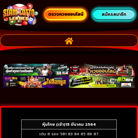
ตรวจหวยออนไลน์
สมัครสมาชิก
หุ้นไทย (เช้า)
15 มีนาคม 2564
เด่น 8 รอง 581 83 84 85 86 87