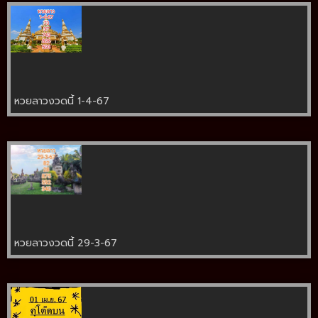
หวยลาวงวดนี้ 1-4-67
หวยลาวงวดนี้ 29-3-67