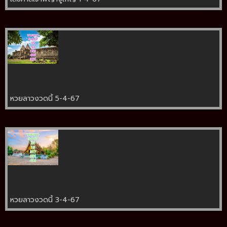
หวยลาวงวดนี้ 5-4-67
หวยลาวงวดนี้ 3-4-67