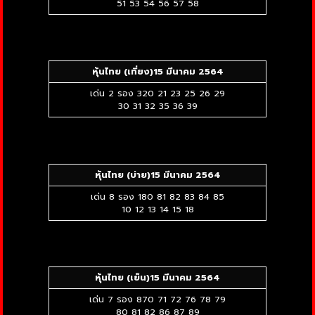
51 53 54 56 57 58
หุ้นไทย (เที่ยง)
15 มีนาคม 2564
เด่น 2 รอง 320 21 23 25 26 29
30 31 32 35 36 39
หุ้นไทย (บ่าย)
15 มีนาคม 2564
เด่น 8 รอง 180 81 82 83 84 85
10 12 13 14 15 18
หุ้นไทย (เย็น)
15 มีนาคม 2564
เด่น 7 รอง 870 71 72 76 78 79
80 81 82 86 87 89