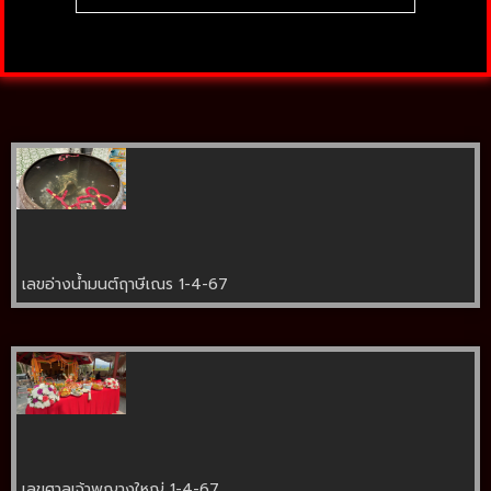
เลขอ่างน้ำมนต์ฤาษีเณร 1-4-67
เลขศาลเจ้าพญางูใหญ่ 1-4-67