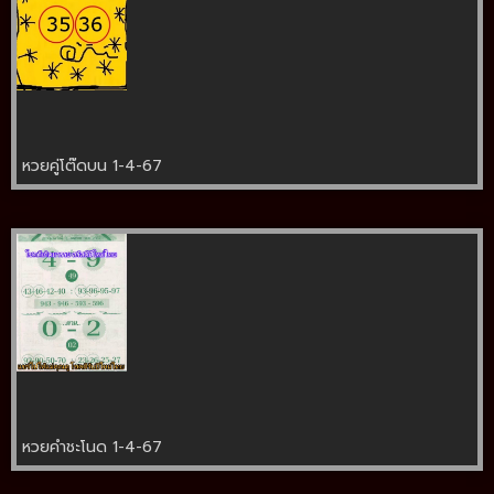
หวยคู่โต๊ดบน 1-4-67
หวยคำชะโนด 1-4-67