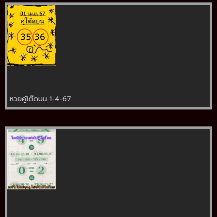
หวยคู่โต๊ดบน 1-4-67