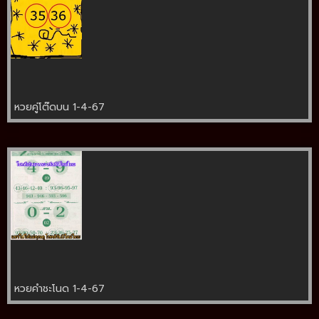
หวยคู่โต๊ดบน 1-4-67
หวยคำชะโนด 1-4-67