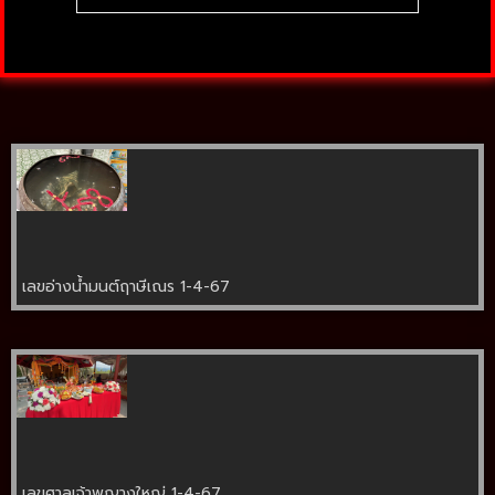
เลขอ่างน้ำมนต์ฤาษีเณร 1-4-67
เลขศาลเจ้าพญางูใหญ่ 1-4-67