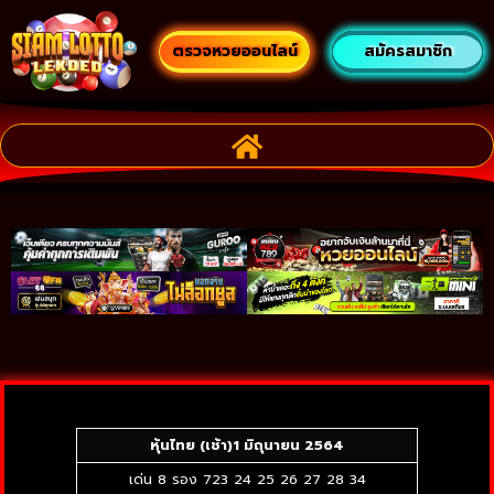
ตรวจหวยออนไลน์
สมัครสมาชิก
หุ้นไทย (เช้า)
1 มิถุนายน 2564
เด่น 8 รอง 723 24 25 26 27 28 34