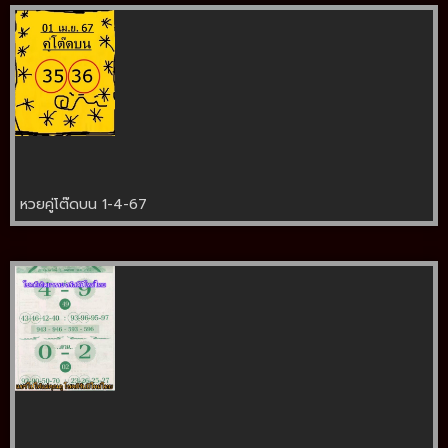
หวยคู่โต๊ดบน 1-4-67