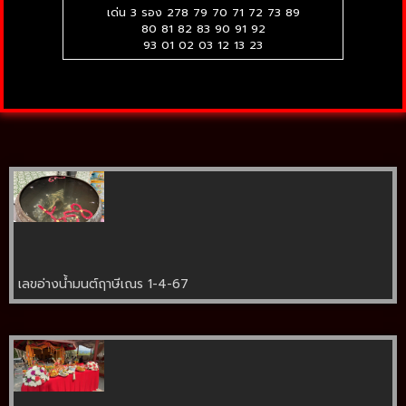
เด่น 3 รอง 278 79 70 71 72 73 89
80 81 82 83 90 91 92
93 01 02 03 12 13 23
เลขอ่างน้ำมนต์ฤาษีเณร 1-4-67