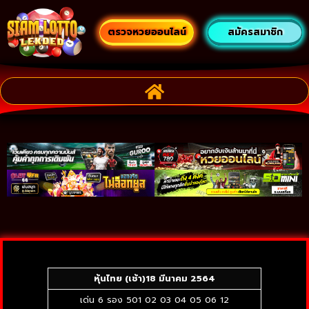
ตรวจหวยออนไลน์
สมัครสมาชิก
หุ้นไทย (เช้า)
18 มีนาคม 2564
เด่น 6 รอง 501 02 03 04 05 06 12