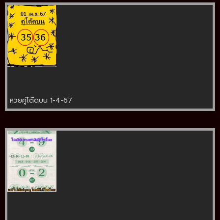
หวยคู่โต๊ดบน 1-4-67