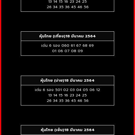
13 14 15 16 23 24 25
26 34 35 36 45 46 56
หุ้นไทย (เที่ยง)
18 มีนาคม 2564
เด่น 6 รอง 060 61 67 68 69
01 06 07 08 09
หุ้นไทย (บ่าย)
18 มีนาคม 2564
เด่น 6 รอง 501 02 03 04 05 06 12
13 14 15 16 23 24 25
26 34 35 36 45 46 56
หุ้นไทย (เย็น)
18 มีนาคม 2564