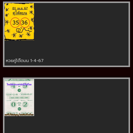
หวยคู่โต๊ดบน 1-4-67