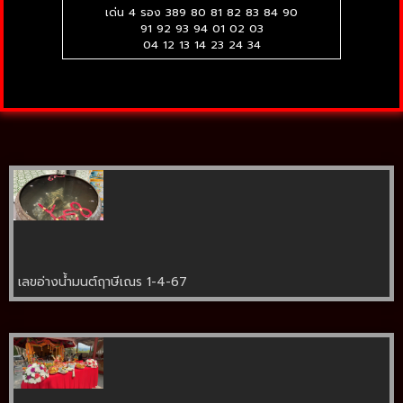
เด่น 4 รอง 389 80 81 82 83 84 90
91 92 93 94 01 02 03
04 12 13 14 23 24 34
เลขอ่างน้ำมนต์ฤาษีเณร 1-4-67