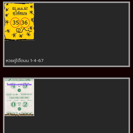
หวยคู่โต๊ดบน 1-4-67