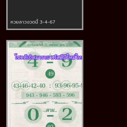
หวยลาวงวดนี้ 3-4-67