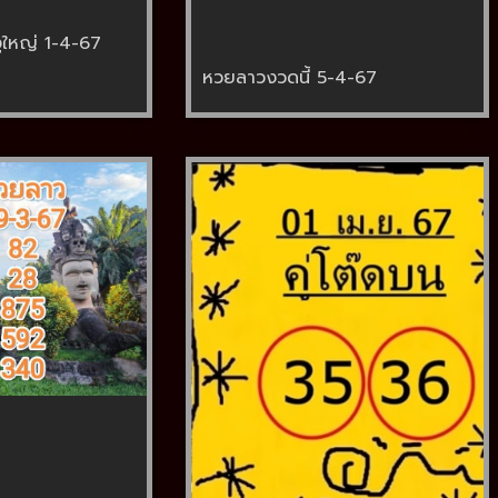
ูใหญ่ 1-4-67
หวยลาวงวดนี้ 5-4-67