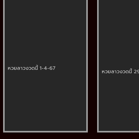
หวยลาวงวดนี้ 1-4-67
หวยลาวงวดนี้ 2