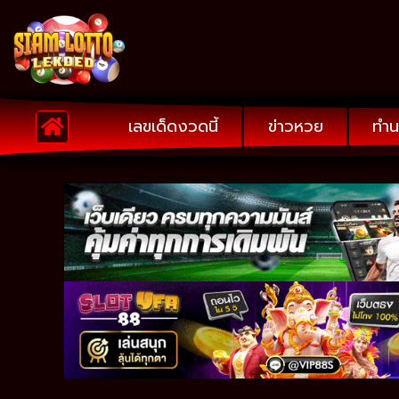
เลขเด็ดงวดนี้
ข่าวหวย
ทำน