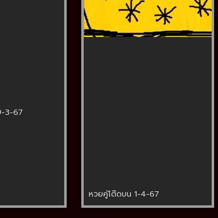
9-3-67
หวยคู่โต๊ดบน 1-4-67