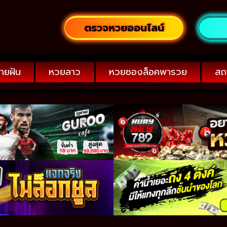
ตรวจหวยออนไลน์
ายฝัน
หวยลาว
หวยซองล็อคพารวย
สถ