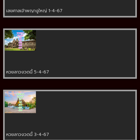
เลขศาลเจ้าพญางูใหญ่ 1-4-67
หวยลาวงวดนี้ 5-4-67
หวยลาวงวดนี้ 3-4-67