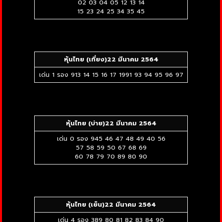
02 03 04 05 12 13 14
15 23 24 25 34 35 45
หุ้นไทย (เที่ยง)
22 มีนาคม 2564
เด่น 1 รอง 913 14 15 16 17 1991 93 94 95 96 97
หุ้นไทย (บ่าย)
22 มีนาคม 2564
เด่น 0 รอง 945 46 47 48 49 40 56
57 58 59 50 67 68 69
60 78 79 70 89 80 90
หุ้นไทย (เย็น)
22 มีนาคม 2564
เด่น 4 รอง 389 80 81 82 83 84 90