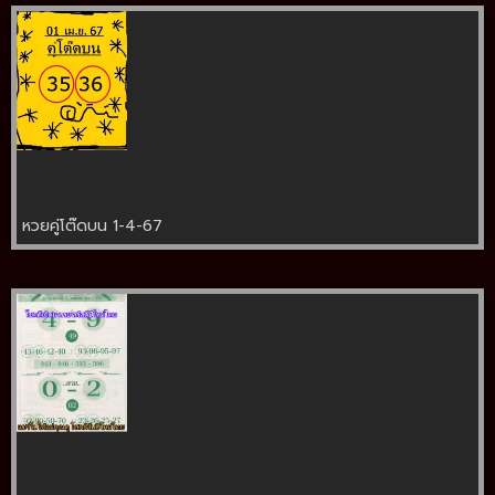
หวยคู่โต๊ดบน 1-4-67