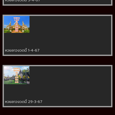
หวยลาวงวดนี้ 3-4-67
หวยลาวงวดนี้ 1-4-67
หวยลาวงวดนี้ 29-3-67