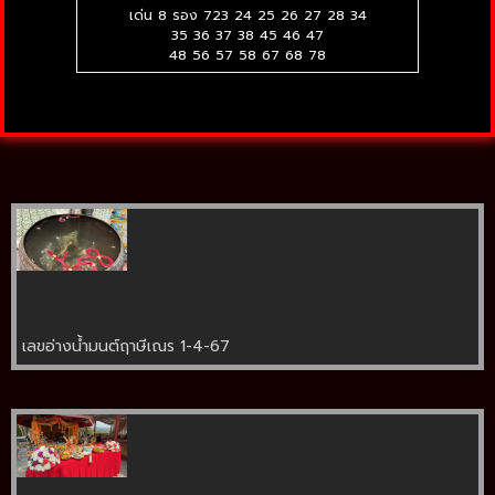
เด่น 8 รอง 723 24 25 26 27 28 34
35 36 37 38 45 46 47
48 56 57 58 67 68 78
เลขอ่างน้ำมนต์ฤาษีเณร 1-4-67